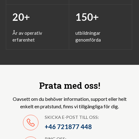
20
+
150
+
År av operativ
utbildningar
erfarenhet
genomförda
Prata med oss!
Oavsett om du behöver information, support eller
helt
enkelt en pratstund, finns vi tillgängliga för dig.
SKICKA E-POST TILL OSS:
+46 721877 448
RING OSS: