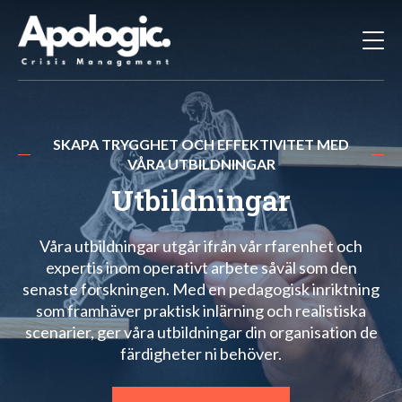
SKAPA TRYGGHET OCH EFFEKTIVITET MED
VÅRA UTBILDNINGAR
Utbildningar
Våra utbildningar utgår ifrån vår rfarenhet och
expertis inom operativt arbete såväl som den
senaste forskningen. Med en pedagogisk inriktning
som framhäver praktisk inlärning och realistiska
scenarier, ger våra utbildningar din organisation de
färdigheter ni behöver.